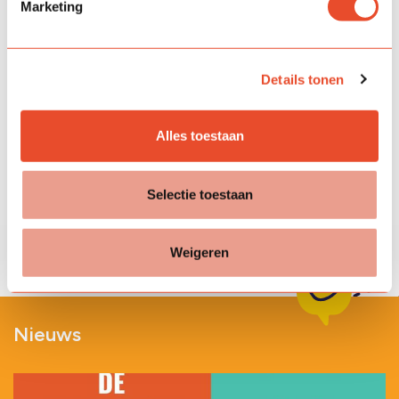
Marketing
Dienstverlening en Techniek.
De VSO leerlingen die onderwijs volgen in de
uitstroomprofielen Dagbesteding en Arbeid hebben het
Details tonen
recht om hun schoolloopbaan af te ronden met een
schooldiploma.
Alles toestaan
Bekijk onze promovideo en ontdek alles over VSO!
Bekijk de video
Selectie toestaan
Weigeren
Nieuws