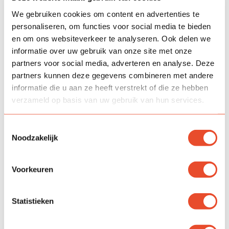
We gebruiken cookies om content en advertenties te
personaliseren, om functies voor social media te bieden
en om ons websiteverkeer te analyseren. Ook delen we
informatie over uw gebruik van onze site met onze
partners voor social media, adverteren en analyse. Deze
partners kunnen deze gegevens combineren met andere
informatie die u aan ze heeft verstrekt of die ze hebben
verzameld op basis van uw gebruik van hun services.
Toestemmingsselectie
VSO
Noodzakelijk
Het VSO bestaat uit 8 groepen. De verbinding tussen
Voorkeuren
schoolse vaardigheden en praktijk wordt steeds
belangrijker. De sociaal emotionele en cognitieve
vaardigheden worden in de stamgroepen aangeboden.
Statistieken
De praktijkvakken zijn onderverdeeld in verschillende
sectoren:
Ambachtelijk werk, Groen, Consumptief,