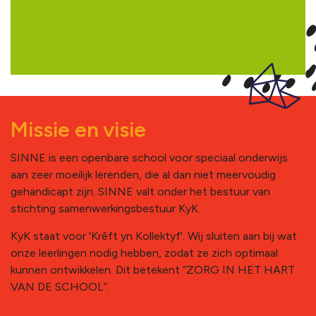
Missie en visie
SINNE is een openbare school voor speciaal onderwijs
aan zeer moeilijk lerenden, die al dan niet meervoudig
gehandicapt zijn. SINNE valt onder het bestuur van
stichting samenwerkingsbestuur KyK.
KyK staat voor 'Krêft yn Kollektyf'. Wij sluiten aan bij wat
onze leerlingen nodig hebben, zodat ze zich optimaal
kunnen ontwikkelen. Dit betekent “ZORG IN HET HART
VAN DE SCHOOL”.