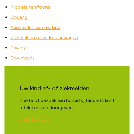
Mobiele telefoons
Opvang
Aanmelden van uw kind
Ziekmelden of verlof aanvragen
Privacy
Downloads
Uw kind af- of ziekmelden
Ziekte of bezoek aan huisarts, tandarts kunt
u telefonisch doorgeven.
0515-859890