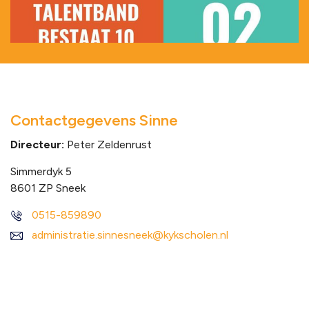
Contactgegevens Sinne
Directeur:
Peter Zeldenrust
Simmerdyk 5
8601 ZP Sneek
Talentband
0515-859890
Lees bericht
administratie.sinnesneek@kykscholen.nl