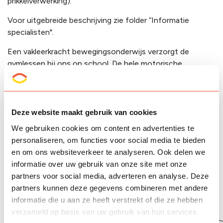
prikkelverwerking).
Voor uitgebreide beschrijving zie folder “Informatie
specialisten".
Een vakleerkracht bewegingsonderwijs verzorgt de
gymlessen bij ons op school. De hele motorische
ontwikkeling wordt in kaart gebracht. De vakleerkracht is
ook onze Rots & Water specialist.
Zwemmen is tevens een onderdeel van het
Deze website maakt gebruik van cookies
bewegingsonderwijs op Sinne. De leerlingen van de
We gebruiken cookies om content en advertenties te
middenbouw die zindelijk zijn gaan 1x per week naar het
personaliseren, om functies voor social media te bieden
zwembad met als doel watervrij worden en
en om ons websiteverkeer te analyseren. Ook delen we
zelfredzaamheid in het water op hun eigen niveau. Ieder
informatie over uw gebruik van onze site met onze
jaar bekijkt school opnieuw welke leerlingen er mee
partners voor social media, adverteren en analyse. Deze
kunnen naar zwemles.
partners kunnen deze gegevens combineren met andere
informatie die u aan ze heeft verstrekt of die ze hebben
verzameld op basis van uw gebruik van hun services.