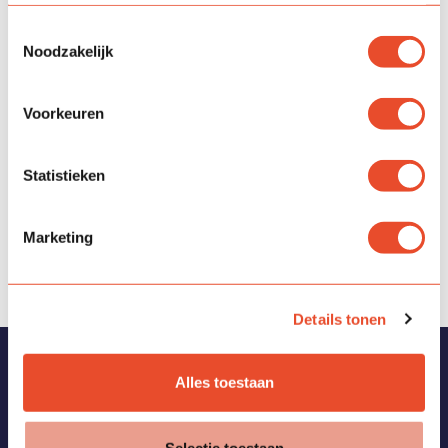
Toestemmingsselectie
Noodzakelijk
Voorkeuren
Statistieken
Marketing
Details tonen
Vragen?
Alles toestaan
Bekijk de
veelgestelde vragen
of neem contact met ons
op via:
Selectie toestaan