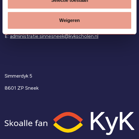
Weigeren
T:
0515-859890
E:
administratie.sinnesneek@kykscholen.nl
Simmerdyk 5
8601 ZP Sneek