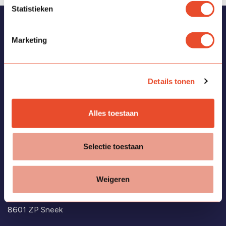
Statistieken
Vragen?
Marketing
Bekijk de
veelgestelde vragen
of neem contact met ons
op via:
Details tonen
T:
0515-859890
Alles toestaan
E:
administratie.sinnesneek@kykscholen.nl
Selectie toestaan
Weigeren
Simmerdyk 5
8601 ZP Sneek